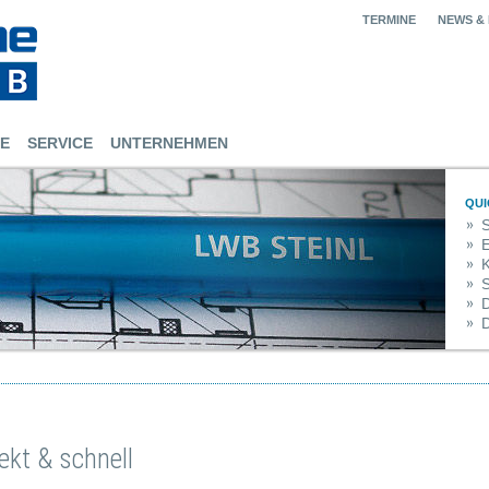
TERMINE
NEWS &
E
SERVICE
UNTERNEHMEN
QUI
S
E
K
S
ekt & schnell