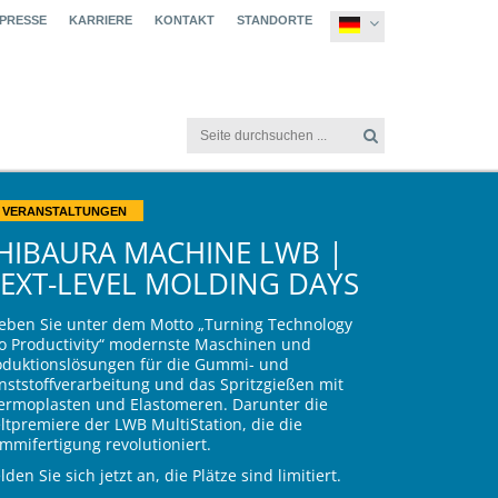
 PRESSE
KARRIERE
KONTAKT
STANDORTE
VERANSTALTUNGEN
HIBAURA MACHINE LWB |
EXT-LEVEL MOLDING DAYS
leben Sie unter dem Motto „Turning Technology
to Productivity“ modernste Maschinen und
oduktionslösungen für die Gummi- und
nststoffverarbeitung und das Spritzgießen mit
ermoplasten und Elastomeren. Darunter die
ltpremiere der LWB MultiStation, die die
mmifertigung revolutioniert.
den Sie sich jetzt an, die Plätze sind limitiert.