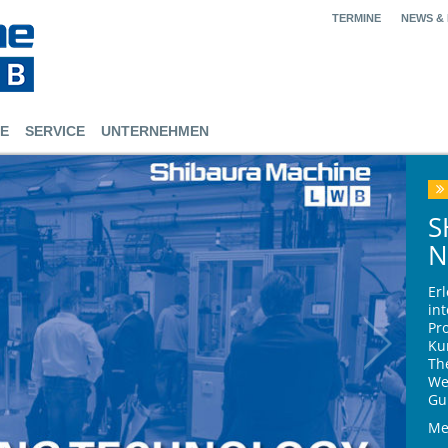
TERMINE
NEWS &
E
SERVICE
UNTERNEHMEN
S
N
Er
in
Pr
Ku
Th
We
Gu
Mel