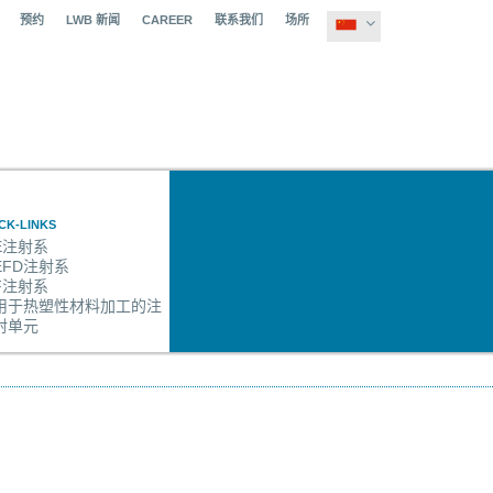
预约
LWB 新闻
CAREER
联系我们
场所
CK-LINKS
E
注射系
EFD
注射系
F
注射系
用于热塑性材料加工的注
射单元